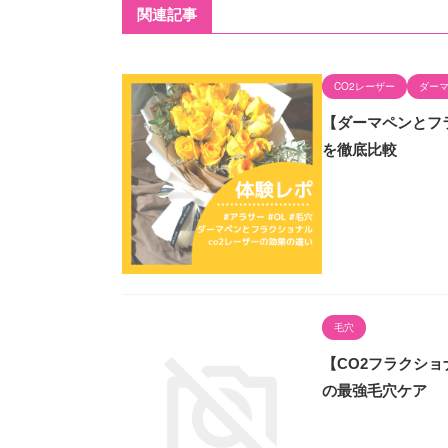
関連記事
CO2レーザー
ダー
【ダーマペンとフ
を徹底比較
毛穴
【CO2フラクシ
の最強毛穴ケア