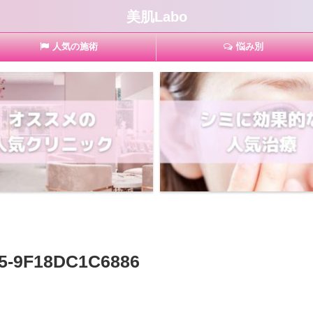
美肌Labo
人気の施術
悩み別
5-9F18DC1C6886