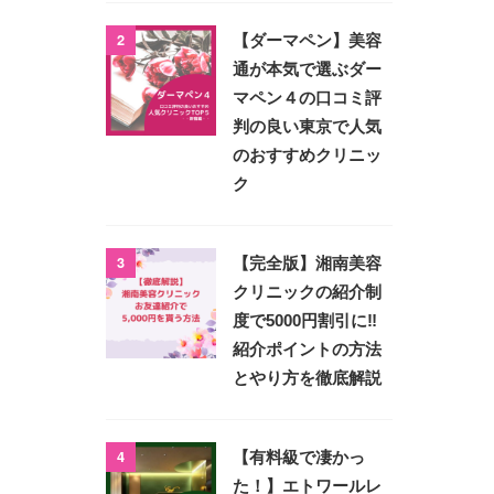
2
【ダーマペン】美容
通が本気で選ぶダー
マペン４の口コミ評
判の良い東京で人気
のおすすめクリニッ
ク
3
【完全版】湘南美容
クリニックの紹介制
度で5000円割引に‼︎
紹介ポイントの方法
とやり方を徹底解説
4
【有料級で凄かっ
た！】エトワールレ