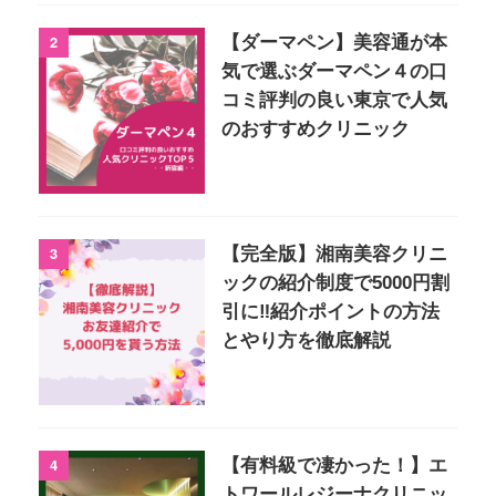
2
【ダーマペン】美容通が本
気で選ぶダーマペン４の口
コミ評判の良い東京で人気
のおすすめクリニック
3
【完全版】湘南美容クリニ
ックの紹介制度で5000円割
引に‼︎紹介ポイントの方法
とやり方を徹底解説
4
【有料級で凄かった！】エ
トワールレジーナクリニッ