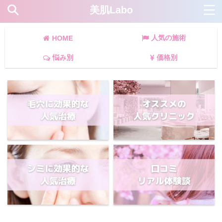
美肌Labo
人気の施術
HOME
悩み別
価格別